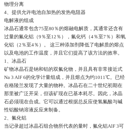
物理分离
4、提供允许电池自加热的发热电阻器
电解液的组成
冰晶石通常包含75至80％的熔融电解质，其通常还含有
过量的氟化铝（9％至12％），氟化钙（4％至7％）和氧
化铝（2％至4％）。 这三种添加剂降低了电解质的熔点
以及电池的工作温度，并且它们提高了该方法的效率。
1、冰晶石
矿物冰晶石是钠和铝的双氟化物，并且具有非常接近式
Na 3 AlF 6的化学计量组成，并且熔点为约1011℃。已经
在格陵兰发现了大量的物种。冰晶石在二十世纪初期在
那里被广泛开采，但该矿现在已基本耗尽。因此，冰晶
石必须现在合成。它可以通过根据总反应使氢氟酸与碱
性铝酸钠溶液反应来制备。
2、氟化铝
当记录超过冰晶石组合物所代表的量时，氟化铝AlF 3可