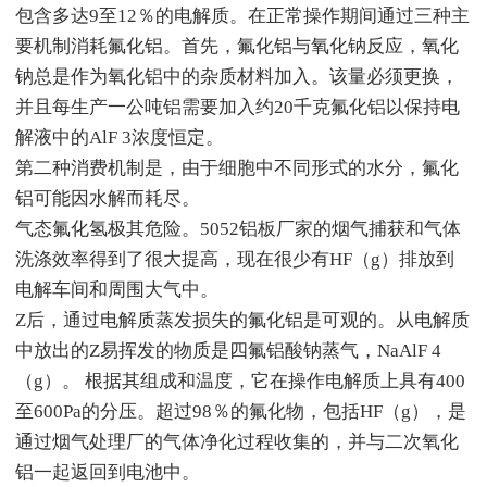
包含多达9至12％的电解质。在正常操作期间通过三种主
要机制消耗氟化铝。首先，氟化铝与氧化钠反应，氧化
钠总是作为氧化铝中的杂质材料加入。该量必须更换，
并且每生产一公吨铝需要加入约20千克氟化铝以保持电
解液中的AlF 3浓度恒定。
第二种消费机制是，由于细胞中不同形式的水分，氟化
铝可能因水解而耗尽。
气态氟化氢极其危险。5052铝板厂家的烟气捕获和气体
洗涤效率得到了很大提高，现在很少有HF（g）排放到
电解车间和周围大气中。
Z后，通过电解质蒸发损失的氟化铝是可观的。从电解质
中放出的Z易挥发的物质是四氟铝酸钠蒸气，NaAlF 4
（g）。 根据其组成和温度，它在操作电解质上具有400
至600Pa的分压。超过98％的氟化物，包括HF（g），是
通过烟气处理厂的气体净化过程收集的，并与二次氧化
铝一起返回到电池中。