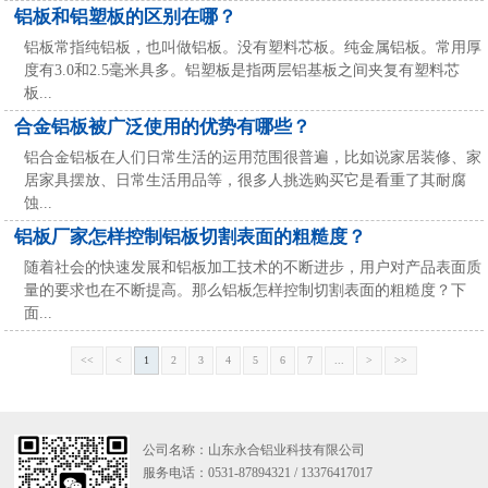
铝板和铝塑板的区别在哪？
铝板常指纯铝板，也叫做铝板。没有塑料芯板。纯金属铝板。常用厚
度有3.0和2.5毫米具多。铝塑板是指两层铝基板之间夹复有塑料芯
板...
合金铝板被广泛使用的优势有哪些？
铝合金铝板在人们日常生活的运用范围很普遍，比如说家居装修、家
居家具摆放、日常生活用品等，很多人挑选购买它是看重了其耐腐
蚀...
铝板厂家怎样控制铝板切割表面的粗糙度？
随着社会的快速发展和铝板加工技术的不断进步，用户对产品表面质
量的要求也在不断提高。那么铝板怎样控制切割表面的粗糙度？下
面...
<<
<
1
2
3
4
5
6
7
...
>
>>
公司名称：山东永合铝业科技有限公司
服务电话：0531-87894321 / 13376417017