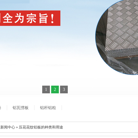
1
2
3
卷
铝瓦愣板
铝杆铝粒
 新闻中心 » 压花花纹铝板的种类和用途