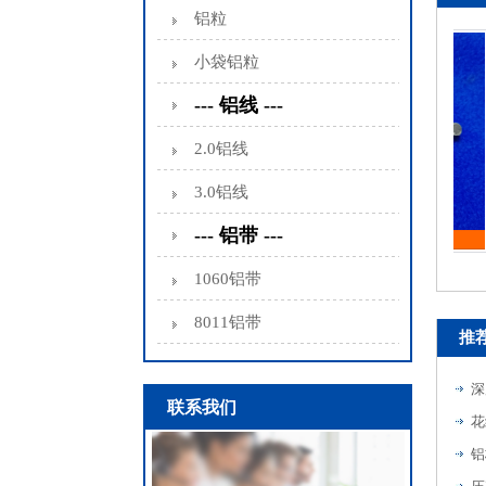
铝粒
小袋铝粒
--- 铝线 ---
2.0铝线
3.0铝线
--- 铝带 ---
铝粒
1060铝带
8011铝带
推
深
联系我们
花
铝