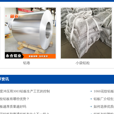
铝卷
小袋铝粒
荐资讯
度冲压用3003铝板生产工艺的控制
1060花纹铝
纹铝板有哪些优势？
板越厚质量越好吗
如何选择优质