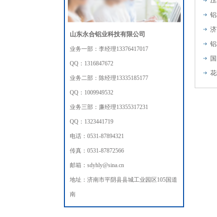
压
铝
山东永合铝业科技有限公司
铝
业务一部：李经理13376417017
国
QQ：1316847672
花
业务二部：陈经理13335185177
QQ：1009949532
业务三部：廉经理13355317231
QQ：1323441719
电话：0531-87894321
传真：0531-87872566
邮箱：sdyhly@sina.cn
地址：济南市平阴县县城工业园区105国道
南