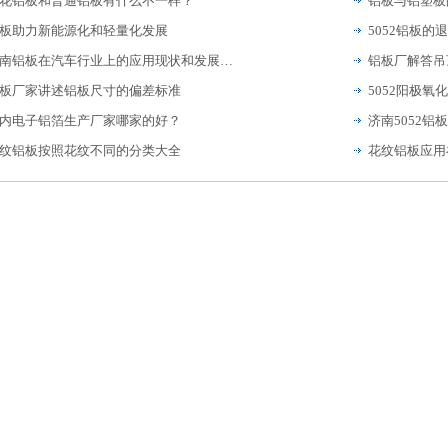
花铝板和普通铝板有什么不一样？
铝板与铝塑板
板助力新能源化和轻量化发展
5052铝板的
济南铝板在汽车行业上的应用现状和发展趋势
铝板厂解答吊
板厂家讲述铝板尺寸的偏差标准
5052阳极氧
内电子铝箔生产厂家哪家的好？
济南5052铝
纹铝板按照花纹不同的分类大全
花纹铝板应用