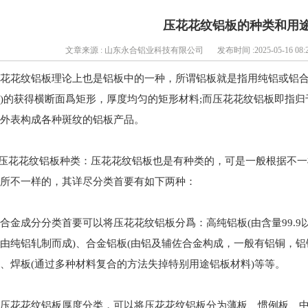
压花花纹铝板的种类和用
文章来源 : 山东永合铝业科技有限公司
发布时间 :2025-05-16 08:2
花花纹铝板理论上也是铝板中的一种，所谓铝板就是指用纯铝或铝合
)的获得横断面爲矩形，厚度均匀的矩形材料;而压花花纹铝板即指
外表构成各种斑纹的铝板产品。
.压花花纹铝板种类：压花花纹铝板也是有种类的，可是一般根据不
所不一样的，其详尽分类首要有如下两种：
合金成分分类首要可以将压花花纹铝板分爲：高纯铝板(由含量99.9
由纯铝轧制而成)、合金铝板(由铝及辅佐合金构成，一般有铝铜，铝
、焊板(通过多种材料复合的方法失掉特别用途铝板材料)等等。
压花花纹铝板厚度分类，可以将压花花纹铝板分为薄板、惯例板、