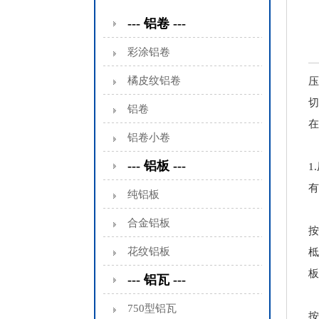
--- 铝卷 ---
彩涂铝卷
橘皮纹铝卷
压
切
铝卷
在
铝卷小卷
--- 铝板 ---
1
有
纯铝板
合金铝板
按
花纹铝板
柢
板
--- 铝瓦 ---
750型铝瓦
按