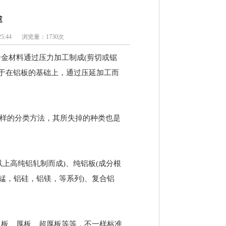
途
5:44
浏览量：1730次
金材料通过压力加工制成(剪切或锯
归于在铝板的基础上，通过压延加工而
一样的分类方法，其所失掉的种类也是
以上高纯铝轧制而成)、纯铝板(成分根
锰，铝硅，铝镁，等系列)、复合铝
中板、厚板、超厚板等等，不一样标准