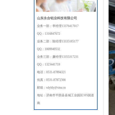
山东永合铝业科技有限公司
业务一部：李经理13376417017
QQ：1316847672
业务二部：陈经理13335185177
QQ：1009949532
业务三部：廉经理13355317231
QQ：1323441719
电话：0531-87894321
传真：0531-87872566
邮箱：sdyhly@sina.cn
地址：济南市平阴县县城工业园区105国道
南