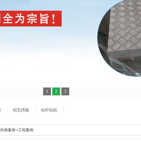
1
2
3
卷
铝瓦愣板
铝杆铝粒
 经典案例 »工程案例