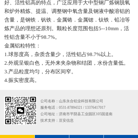
好、活性铝高的特点，广泛应用于大中型钢厂炼钢脱氧
和炉外精炼、提温、调整钢中氧含量及钢液中酸溶铝的
含量，是钢铁．钒铁．金属铬．金属锶．钛铁．铅冶等
炼产品的理想还原剂。颗粒长度范围包括5--10mm，活
性铝含量不小于98.7%。
金属铝粒特性：
1.球形度高，杂质含量少，活性铝占98.7%以上。
2.外观呈银白色，无外来夹杂物和结团，水份含量低。
3.产品粒度均匀，分布区间窄。
4.振实密度高。
公司名称：山东永合铝业科技有限公司
服务电话：0531-87894321 / 13376417017
公司地址：济南市平阴县工业园区105国道南
技术支持：
亘安信息