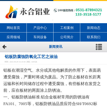
网站首页
产品中心
工程案例
新闻动态
应用领域
车间设备
公司简介
联系我们
新闻资讯
铝板防腐蚀防氧化工艺之涂油
时间：2021-06-29 16:16:58 浏览：4205次
铝板在潮湿空气、水分或其他电解质的作用下，表面易
遭受腐蚀，严重时将成为废品。为了防止板材在长距离
运输和长时间储存过程中遭受腐蚀，有些板材在发货之
前，应在板材的两面涂上防锈油。
一、铝板防锈油标准.铝合金板材常用的防锈油有
FA101、7005等，铝板防锈油品质应符合SH/T0692标