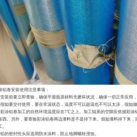
涂铝卷安装使用注意事项：
、安装前要立即查验，确保平屋面原材料无磨坏状况，确保一切正常应用
、假如要交付使用，要在常温状态，温度不可以超温也不可以太凉，假如做
、彩涂铝卷加工的自然环境温度应在7℃之上。加工辊系的空隙应依据彩涂
东西。另外，要查验彩涂铝卷两边漆料是不是掉下来。假如漆料掉下来，
工。
、铝的密封性头应选用防水涂料，防止地脚螺栓浸蚀。