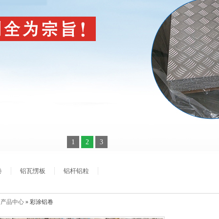
1
2
3
卷
铝瓦愣板
铝杆铝粒
»
产品中心
» 彩涂铝卷