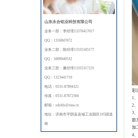
山东永合铝业科技有限公司
业务一部：李经理13376417017
QQ：1316847672
业务二部：陈经理13335185177
QQ：1009949532
业务三部：廉经理13355317231
QQ：1323441719
电话：0531-87894321
彩
传真：0531-87872566
1
2
邮箱：sdyhly@sina.cn
3
地址：济南市平阴县县城工业园区105国道
脏
南
加
4