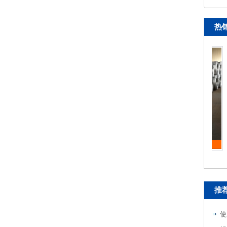
热
脱氧铝杆
推
使