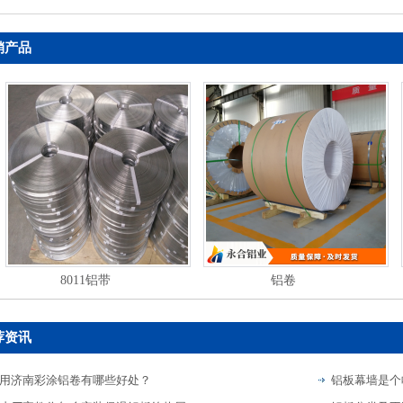
销产品
8011铝带
铝卷
荐资讯
用济南彩涂铝卷有哪些好处？
铝板幕墙是个