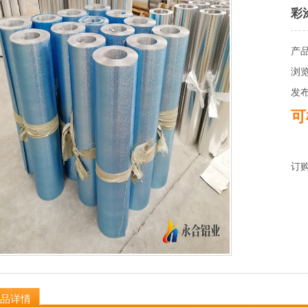
彩
产
浏览
发布时
可
订
品详情