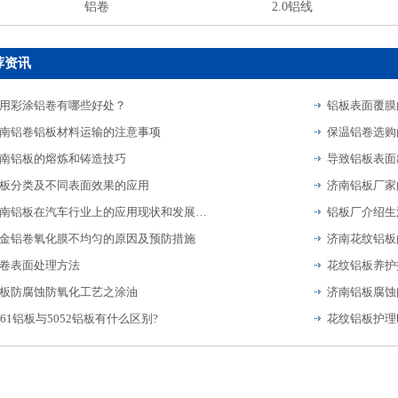
铝卷
2.0铝线
荐资讯
用彩涂铝卷有哪些好处？
铝板表面覆膜
南铝卷铝板材料运输的注意事项
保温铝卷选购
南铝板的熔炼和铸造技巧
导致铝板表面
板分类及不同表面效果的应用
济南铝板厂家
济南铝板在汽车行业上的应用现状和发展趋势
金铝卷氧化膜不均匀的原因及预防措施
卷表面处理方法
花纹铝板养护
板防腐蚀防氧化工艺之涂油
济南铝板腐蚀
061铝板与5052铝板有什么区别?
花纹铝板护理