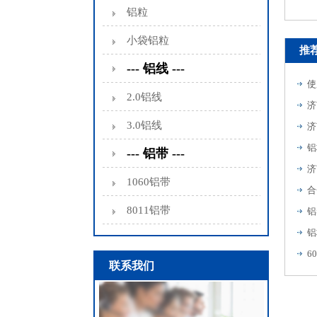
750铝瓦
铝粒
小袋铝粒
推
--- 铝线 ---
使
2.0铝线
济
3.0铝线
济
铝
--- 铝带 ---
1060铝带
合
8011铝带
铝
铝
6
联系我们