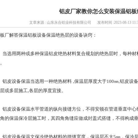
铝皮厂家教你怎么安装保温铝板
文章来源 : 山东永合铝业科技有限公司
发布时间 :2023-08-13 11:3
板厂解答保温铝板设备保温绝热层的设备诀窍：
、当选用两种或多种保温铝皮绝热材料复合规划的绝热层时，每种材
。
、铝皮设备保温当选用一种绝热材料 ,保温层厚度大于100㎜,铝皮设
层或多层施工,各层的厚度宜接。
、铝皮设备保温水平管道的纵向接缝方位，不得安顿在管道垂直中心
角的保温保冷层施工时，其四角角缝应做成封盖式搭缝，不得构成
、铝皮设备保温文保冷绝热材料的拼缝宽度，保温层不大5㎜，保冷