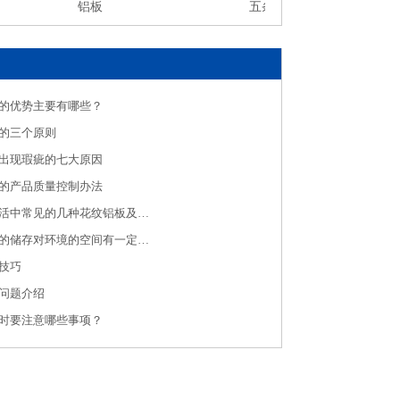
铝板
五条筋花纹板
的优势主要有哪些？
的三个原则
出现瑕疵的七大原因
的产品质量控制办法
铝板厂介绍生活中常见的几种花纹铝板及应用
济南花纹铝板的储存对环境的空间有一定要求
技巧
问题介绍
时要注意哪些事项？