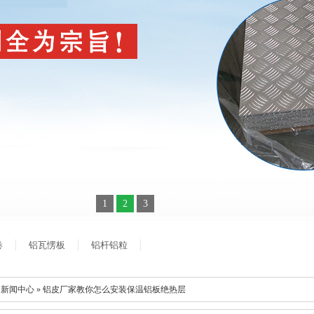
1
2
3
卷
铝瓦愣板
铝杆铝粒
 新闻中心 » 铝皮厂家教你怎么安装保温铝板绝热层