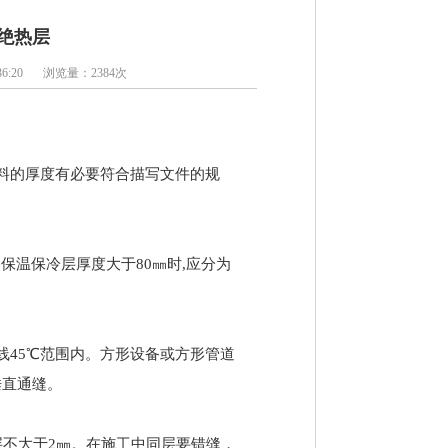
绝热层
6:20
浏览量：2384次
料的厚度有必要符合描写文件的规
备保温保冷层厚度大于80㎜时,应分为
线45℃范围内。方形设备或方形管道
垂直通缝。
层不大于2㎜。在施工中同层要错缝，